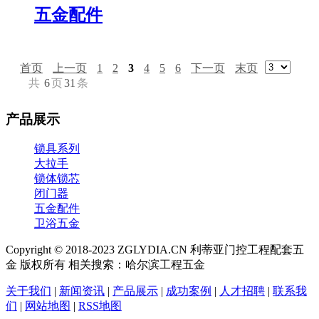
五金配件
首页
上一页
1
2
3
4
5
6
下一页
末页
共
6
页
31
条
产品展示
锁具系列
大拉手
锁体锁芯
闭门器
五金配件
卫浴五金
Copyright © 2018-2023 ZGLYDIA.CN 利蒂亚门控工程配套五
金 版权所有 相关搜索：哈尔滨工程五金
关于我们
|
新闻资讯
|
产品展示
|
成功案例
|
人才招聘
|
联系我
们
|
网站地图
|
RSS地图